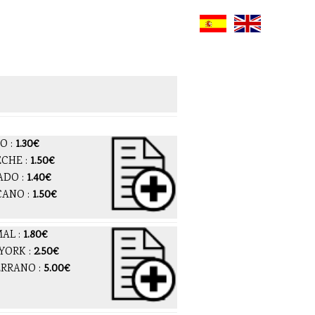
O :
1.30€
ECHE :
1.50€
ADO :
1.40€
CANO :
1.50€
AL :
1.80€
YORK :
2.50€
RRANO :
5.00€