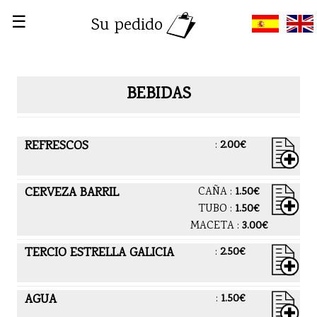
☰
Su pedido
BEBIDAS
REFRESCOS
:
2.00€
CERVEZA BARRIL
CAÑA :
1.50€
TUBO :
1.50€
MACETA :
3.00€
TERCIO ESTRELLA GALICIA
:
2.50€
AGUA
:
1.50€